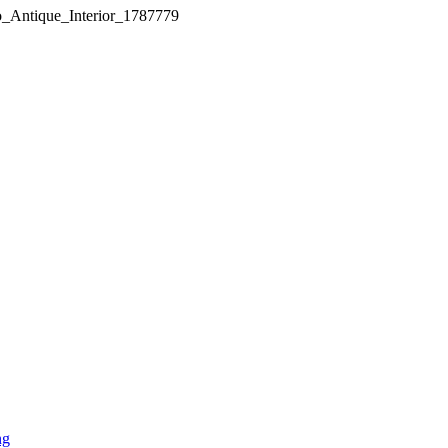
o_Antique_Interior_1787779
ng