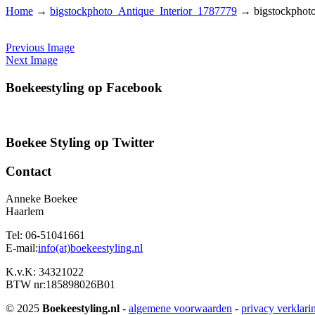
Home
→
bigstockphoto_Antique_Interior_1787779
→
bigstockphot
Previous Image
Next Image
Boekeestyling op Facebook
Boekee Styling op Twitter
Contact
Anneke Boekee
Haarlem
Tel: 06-51041661
E-mail:
info(at)boekeestyling.nl
K.v.K: 34321022
BTW nr:185898026B01
© 2025
Boekeestyling.nl
-
algemene voorwaarden
-
privacy verklari