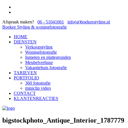
Afspraak maken?
06 - 51041661
info(at)boekeestyling.nl
Boekee Styling & woningfotografie
HOME
DIENSTEN
Verkoopstyling
Woningfotografie
Inmeten en plattegronden
Meubelverhuur
Vakantiehuis fotografie
TARIEVEN
PORTFOLIO
360 fotografie
miniclip video
CONTACT
KLANTENREACTIES
bigstockphoto_Antique_Interior_1787779