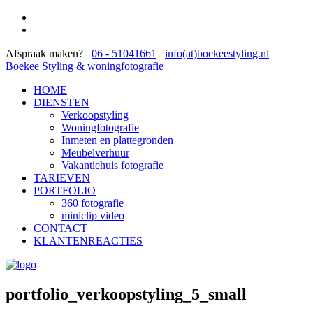
Afspraak maken?
06 - 51041661
info(at)boekeestyling.nl
Boekee Styling & woningfotografie
HOME
DIENSTEN
Verkoopstyling
Woningfotografie
Inmeten en plattegronden
Meubelverhuur
Vakantiehuis fotografie
TARIEVEN
PORTFOLIO
360 fotografie
miniclip video
CONTACT
KLANTENREACTIES
portfolio_verkoopstyling_5_small