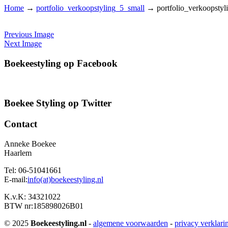
Home
→
portfolio_verkoopstyling_5_small
→
portfolio_verkoopstyl
Previous Image
Next Image
Boekeestyling op Facebook
Boekee Styling op Twitter
Contact
Anneke Boekee
Haarlem
Tel: 06-51041661
E-mail:
info(at)boekeestyling.nl
K.v.K: 34321022
BTW nr:185898026B01
© 2025
Boekeestyling.nl
-
algemene voorwaarden
-
privacy verklari