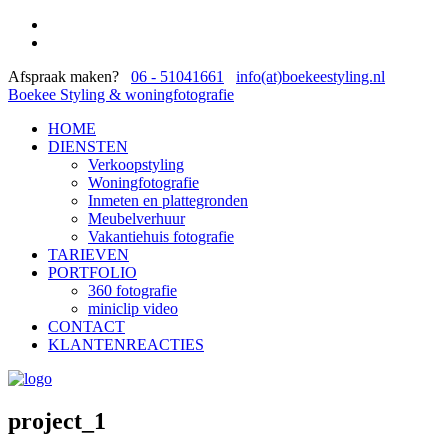
Afspraak maken?
06 - 51041661
info(at)boekeestyling.nl
Boekee Styling & woningfotografie
HOME
DIENSTEN
Verkoopstyling
Woningfotografie
Inmeten en plattegronden
Meubelverhuur
Vakantiehuis fotografie
TARIEVEN
PORTFOLIO
360 fotografie
miniclip video
CONTACT
KLANTENREACTIES
project_1