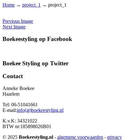
Home
→
project_1
→
project_1
Previous Image
Next Image
Boekeestyling op Facebook
Boekee Styling op Twitter
Contact
Anneke Boekee
Haarlem
Tel: 06-51041661
E-mail:
info(at)boekeestyling.nl
K.v.K: 34321022
BTW nr:185898026B01
© 2025
Boekeestyling.nl
-
algemene voorwaarden
-
privacy